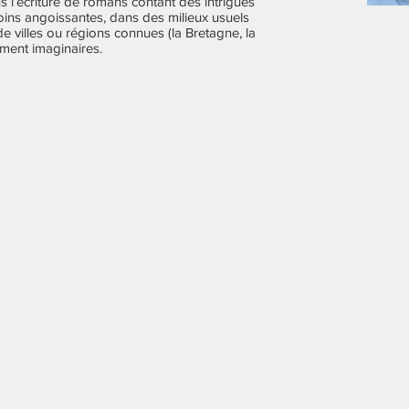
dans l’écriture de romans contant des intrigues
oins angoissantes, dans des milieux usuels
) de villes ou régions connues (la Bretagne, la
ment imaginaires.