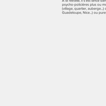
À la retraite, il s’est lancé 
psycho-policières plus ou m
(village, quartier, auberge...
Guadeloupe, Nice...) ou pure