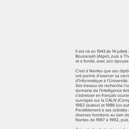
Il est né en 1943 (le 14 juill
Bouzareah (Alger), puis à Tho
et a fondé, avec son épouse 
C’est à Nantes que ses diplô
ont permis d’exercer sa car
d’Informatique à l’Université.
Ses travaux de recherche l’o
domaine de l’Intelligence Artif
s’adresser en français couran
ouvrages sur la CALN (Comp
1982 (auteur) et 1986 (co-au
Parallèlement à ses activités
diverses fonctions au sein de
Nantes de 1987 à 1992, puis 